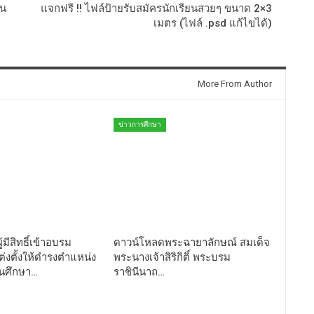
ุน
แจกฟรี !! ไฟล์ป้ายรับสมัครนักเรียนสวยๆ ขนาด 2×3
เมตร (ไฟล์ .psd แก้ไขได้)
More From Author
ข่าวการศึกษา
ู้มีสิทธิ์เข้าอบรม
ดาวน์โหลดพระฉายาลักษณ์ สมเด็จ
่งตั้งให้ดำรงตำแหน่ง
พระนางเจ้าสิริกิติ์ พระบรม
านศึกษา…
ราชินีนาถ…