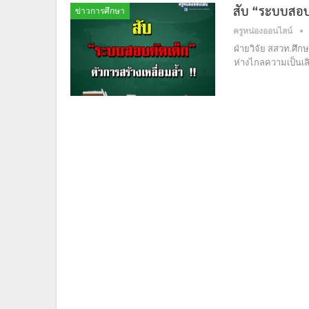
สับ “ระบบสอบคั
ข่าวการศึกษา
ครูหน่องออนไลน์
ฝ่ายวิจัย สสวท.ศ
ห่างไกลความเป็นเลิ