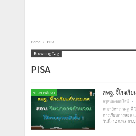
Home
PISA
Browsing Tag
PISA
สพฐ. จี้โรงเร
ข่าวการศึกษา
ครูหน่องออนไลน์
เลขาธิการ กพฐ. จี
การเรียนการสอน แล
วันนี้ (12 ก.พ.) ดร