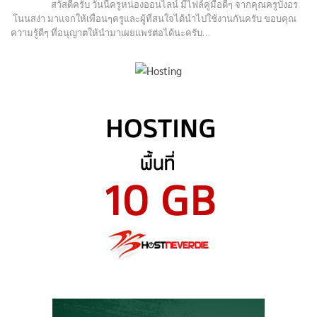
สวัสดีครับ วันนี้ครูหน่องออนไลน์ มีไฟล์คู่มือดีๆ จากคุณครูบังอร
โนนสง่า มาแจกให้เพื่อนๆครูและผู้ที่สนใจได้นำไปใช้งานกันครับ ขอบคุณ
ความรู้ดีๆ ที่อนุญาตให้นำมาเผยแพร่ต่อได้นะครับ…