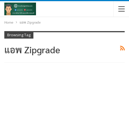
Home
แอพ Zipgrade
Browsing Tag
แอพ Zipgrade