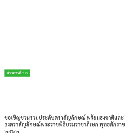
ข่าวการศึกษา
ขอเชิญชวนร่วมประดับตราสัญลักษณ์ พร้อมธงชาติและ
ธงตราสัญลักษณ์พระราชพิธีบรมราชาภิเษก พุทธศักราช
๒๕๖๒