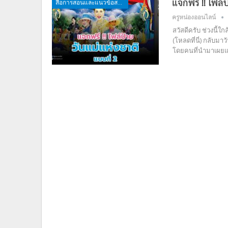
แจกฟรี !! ไฟล์ป
สื่อการสอนและแนวข้อสอบ
ครูหน่องออนไลน์
สวัสดีครับ ช่วงนี้
(โหลดที่นี่) กลับมา
โดยคนที่นำมาเผยแ