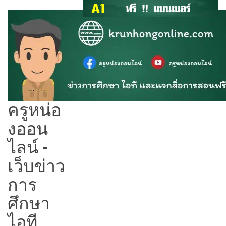
ครูหน่อ
งออน
ไลน์ -
เว็บข่าว
การ
ศึกษา
ไอที