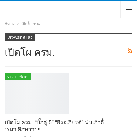
Home
เปิดโผ ครม.
Browsing Tag
เปิดโผ ครม.
ข่าวการศึกษา
เปิดโผ ครม. “บิ๊กตู่ 5” “ธีระเกียรติ” พ้นเก้าอี้
“รมว.ศึกษาฯ” !!