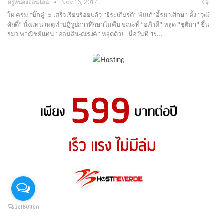
ครูหน่องออนไลน์
Nov 16, 2017
โผ ครม."บิ๊กตู่" 5 เสร็จเรียบร้อยแล้ว "ธีระเกียรติ" พ้นเก้าอี้รมว.ศึกษา ตั้ง "วุฒิ
ศักดิ์" นั่งแทน เหตุทำปฏิรูปการศึกษาไม่คืบ ขณะที่ "อภิรดี" หลุด "ชุติมา" ขึ้น
รมว.พาณิชย์แทน "ออมสิน-ณรงค์" หลุดด้วย เมื่อวันที่ 15…