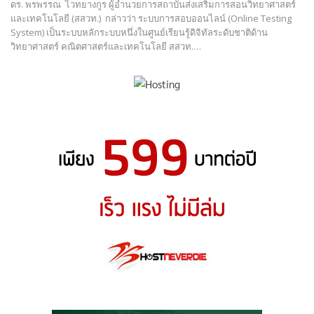
ดร. พรพรรณ ไวทยางกูร ผู้อำนวยการสถาบันส่งเสริมการสอนวิทยาศาสตร์
และเทคโนโลยี (สสวท.) กล่าวว่า ระบบการสอบออนไลน์ (Online Testing
System) เป็นระบบหลักระบบหนึ่งในศูนย์เรียนรู้ดิจิทัลระดับชาติด้าน
วิทยาศาสตร์ คณิตศาสตร์และเทคโนโลยี สสวท.…