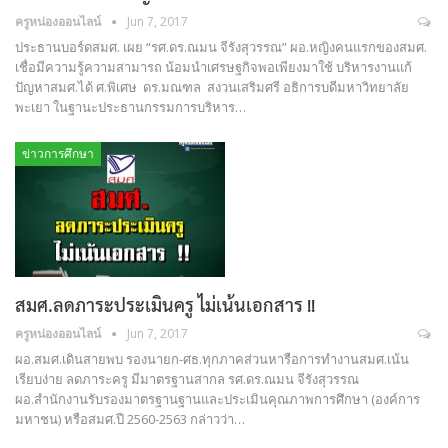
ครูหน่องออนไลน์
Jun 7, 2017
ประธานบอร์ดสมศ. เผย “รศ.ดร.ณมน จีรังสุวรรณ” ผอ.หญิงคนแรกของสมศ.
เชื่อมีความรู้ความสามารถ น้อมนำเศรษฐกิจพอเพียงมาใช้ บริหารงานแก้
ปัญหาสมศ.ได้ ศ.พิเศษ ดร.มณฑล สงวนเสริมศรี อธิการบดีมหาวิทยาลัย
พะเยา ในฐานะประธานกรรมการบริหาร…
ข่าวการศึกษา
สมศ.ลดภาระประเมินครู ไม่เน้นเอกสาร !!
ครูหน่องออนไลน์
Jun 7, 2017
ผอ.สมศ.เดินสายพบ รองนายก-ศธ.ทุกภาคส่วนหารือการทำงานสมศ.เน้น
เรียบง่าย ลดภาระครู มีมาตรฐานสากล รศ.ดร.ณมน จีรังสุวรรณ
ผอ.สำนักงานรับรองมาตรฐานฐานและประเมินคุณภาพการศึกษา (องค์การ
มหาชน) หรือสมศ.ปี 2560-2563 กล่าวว่า…