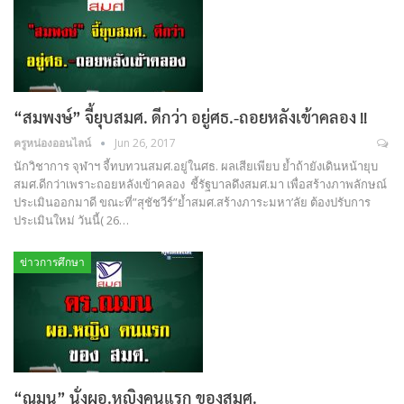
“สมพงษ์” จี้ยุบสมศ. ดีกว่า อยู่ศธ.-ถอยหลังเข้าคลอง !!
ครูหน่องออนไลน์
Jun 26, 2017
นักวิชาการ จุฬาฯ จี้ทบทวนสมศ.อยู่ในศธ. ผลเสียเพียบ ย้ำถ้ายังเดินหน้ายุบ
สมศ.ดีกว่าเพราะถอยหลังเข้าคลอง ชี้รัฐบาลดึงสมศ.มา เพื่อสร้างภาพลักษณ์
ประเมินออกมาดี ขณะที่”สุชัชวีร์”ย้ำสมศ.สร้างภาระมหา’ลัย ต้องปรับการ
ประเมินใหม่ วันนี้( 26…
ข่าวการศึกษา
“ณมน” นั่งผอ.หญิงคนแรก ของสมศ.