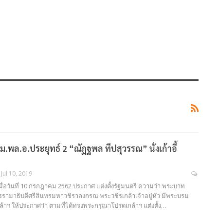
.พล.อ.ประยุทธ์ 2 “ณัฏฐพล ทีปสุวรรณ” นั่งเก้าอี้
Jul 10, 2019
ื่อวันที่ 10 กรกฎาคม 2562 ประกาศ แต่งตั้งรัฐมนตรี ความว่า พระบาท
ามาธิบดีศรีสินทรมหาวชิราลงกรณ พระวชิรเกล้าเจ้าอยู่หัว มีพระบรม
าฯ ให้ประกาศว่า ตามที่ได้ทรงพระกรุณาโปรดเกล้าฯ แต่งตั้ง…