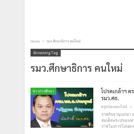
Home
รมว.ศึกษาธิการ คนใหม่
Browsing Tag
รมว.ศึกษาธิการ คนใหม่
โปรดเกล้าฯ ครม
ข่าวการศึกษา
รมว.ศธ.
ครูหน่องออนไลน์
ราชกิจจานุเบกษา เม
สมเด็จพระปรเมนทรร
ราชโองการโปรดเกล้