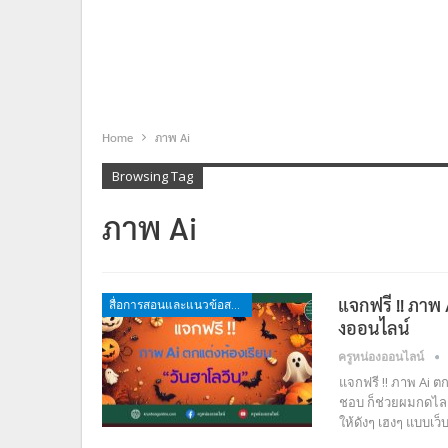
Home
ภาพ Ai
Browsing Tag
ภาพ Ai
แจกฟรี !! ภาพ
สื่อการสอนและแนวข้อสอบ
งออนไลน์
ครูหน่องออนไลน์
แจกฟรี !! ภาพ Ai ต
ชอบ ก็ช่วยผมกดไลก
ให้ดังๆ เฮงๆ แบบเว็บ