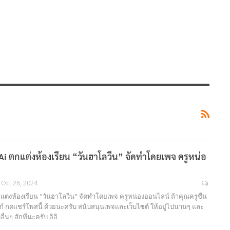
 Ai ตกแต่งห้องเรียน “วันฮาโลวีน” จัดทำโดยเพจ ครูหน่อ
Oct 26, 2024
กแต่งห้องเรียน "วันฮาโลวีน" จัดทำโดยเพจ ครูหน่องออนไลน์ ถ้าคุณครูชื่น
์ กดแชร์โพสนี้ ด้วยนะครับ สนับสนุนเพจและเว็บไซต์ ให้อยู่ไปนานๆ และ
อื่นๆ สักทีนะครับ อิอิ