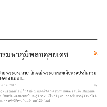
รมหาภูมิพลอดุลยเดช
ล์ป้าย พระบรมฉายาลักษณ์ พระบาทสมเด็จพระปรมินทรม
เดช 4 แบบ !!…
Sep 6, 2017
 ครูหน่องออนไลน์ ก็มีสิ่งดีๆ มาแจกให้คุณครูทุกท่านและผู้สนใจ เช่นเคยนะ
มเว็บหรือเพจของผมนั้น จะรู้ดี ว่าผมมีไฟล์ดีๆ มาแจก ฟรีๆ จากผู้จัดทำใจดี
ยๆ ครั้งนี้ก็เช่นกันครับ ผมได้รับไฟล์ …