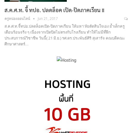
ส.ค.ศ.ท. จี้ ทปอ. ปลดล็อค เปิด-ปิดภาคเรียน !!
ครูหน่องออนไลน์
Jun 21, 2017
ส.ค.ศ.ท.จี้ทปอ.ปลดล็อคเปิด-ปิดภาคเรียน ให้มหา'ลัยตัดสินใจเอง ย้ำเด็กครู
เดือนร้อนจริง ๆ เนื่องจากเปิดปิดไม่ตรงกับโรงเรียน ทำให้ไม่มีที่ฝึก
ประสบการณ์วิชาชีพ วันนี้( 21 มิ.ย.) รศ.ดร.ประพันธ์ศิริ สุเสารัจ คณบดีคณะ
ศึกษาศาสตร์…