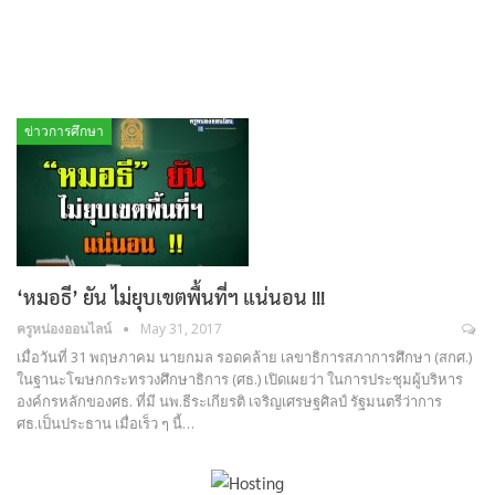
ข่าวการศึกษา
‘หมอธี’ ยัน ไม่ยุบเขตพื้นที่ฯ แน่นอน !!!
ครูหน่องออนไลน์
May 31, 2017
เมื่อวันที่ 31 พฤษภาคม นายกมล รอดคล้าย เลขาธิการสภาการศึกษา (สกศ.)
ในฐานะโฆษกกระทรวงศึกษาธิการ (ศธ.) เปิดเผยว่า ในการประชุมผู้บริหาร
องค์กรหลักของศธ. ที่มี นพ.ธีระเกียรติ เจริญเศรษฐศิลป์ รัฐมนตรีว่าการ
ศธ.เป็นประธาน เมื่อเร็ว ๆ นี้…