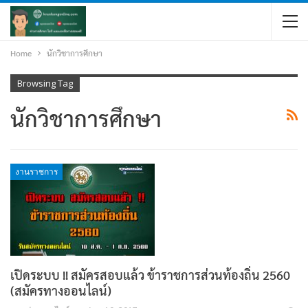
Home
นักวิชาการศึกษา
Browsing Tag
นักวิชาการศึกษา
งานราชการ
เปิดระบบ !! สมัครสอบแล้ว ข้าราชการส่วนท้องถิ่น 2560
(สมัครทางออนไลน์)