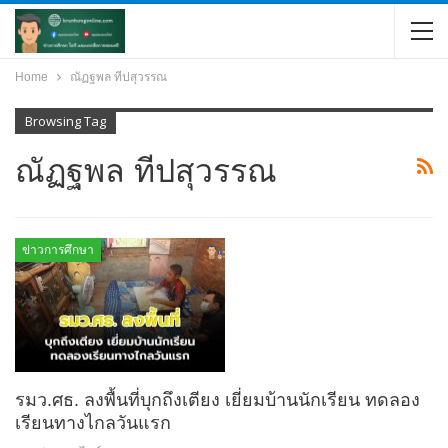
Home
ณัฏฐพล ทีปสุวรรณ
Browsing Tag
ณัฏฐพล ทีปสุวรรณ
ข่าวการศึกษา
รมว.ศธ. ลงพื้นที่บุกถึงเตียง เยี่ยมบ้านนักเรียน ทดลอง
เรียนทางไกลวันแรก