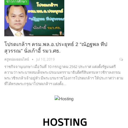
ข่าวการศึกษา
โปรดเกล้าฯ ครม.พล.อ.ประยุทธ์ 2 “ณัฏฐพล ทีป
สุวรรณ” นั่งเก้าอี้ รมว.ศธ.
ครูหน่องออนไลน์
Jul 10, 2019
ราชกิจจานุเบกษา เมื่อวันที่ 10 กรกฎาคม 2562 ประกาศ แต่งตั้งรัฐมนตรี
ความว่า พระบาทสมเด็จพระปรเมนทรรามาธิบดีศรีสินทรมหาวชิราลงกรณ
พระวชิรเกล้าเจ้าอยู่หัว มีพระบรมราชโองการโปรดเกล้าฯ ให้ประกาศว่า ตาม
ที่ได้ทรงพระกรุณาโปรดเกล้าฯ แต่งตั้ง…