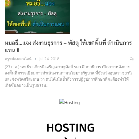
หมอธี…แจง ส่งงานธุรการ – พัสดุ ให้เขตพื้นที่ ดำเนินการ
แทน !!
ครูหน่องออนไลน์
Jul 24, 2018
(23 ก.ค.) นพ.ธีระเกียรติ เจริญเศรษฐศิลป์ รมว.ศึกษาธิการ เปิดภายหลังการ
ลงพื้นที่ตรวจเยี่ยมการดำเนินงานตามนโยบายรัฐบาล ที่จังหวัดอุบลราชธานี
และจังหวัดศรีสะเกษ ว่า ตนได้เน้นย้ำถึงการปฎิรูปการศึกษาที่จะต้องทำให้
เกิดขึ้นอย่างเป็นรูปธรรม…