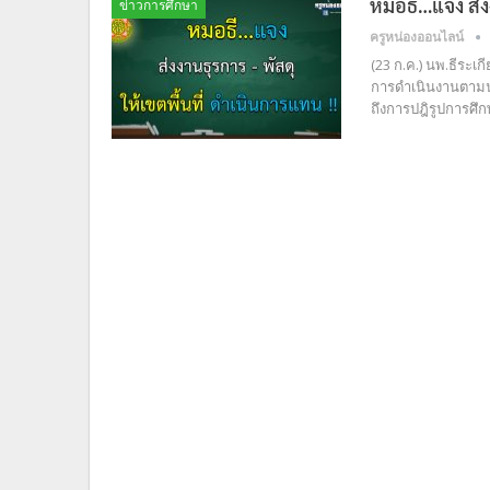
หมอธี…แจง ส่งง
ข่าวการศึกษา
ครูหน่องออนไลน์
(23 ก.ค.) นพ.ธีระเก
การดำเนินงานตามนโย
ถึงการปฎิรูปการศึก