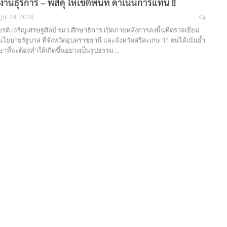
านธุรการ – พัสดุ ให้เขตพื้นที่ ดำเนินการแทน !!
Jul 24, 2018
ียรติ เจริญเศรษฐศิลป์ รมว.ศึกษาธิการ เปิดภายหลังการลงพื้นที่ตรวจเยี่ยม
บายรัฐบาล ที่จังหวัดอุบลราชธานี และจังหวัดศรีสะเกษ ว่า ตนได้เน้นย้ำ
ษาที่จะต้องทำให้เกิดขึ้นอย่างเป็นรูปธรรม…