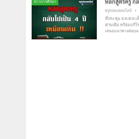
หลักสูตรครู กล
ข่าวการศึกษา
ครูหน่องออนไลน์
ที่ประชุม ส.ค.ศ.ท.เ
ตามเดิม พร้อมแก้ไข
เสนอแนวทางสอบและ