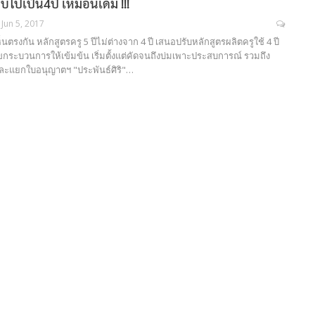
ับไปเป็น4ปี เหมือนเดิม !!!
Jun 5, 2017
ห็นตรงกัน หลักสูตรครู 5 ปีไม่ต่างจาก 4 ปี เสนอปรับหลักสูตรผลิตครูใช้ 4 ปี
กระบวนการให้เข้มข้น เริ่มตั้งแต่คัดจนถึงบ่มเพาะประสบการณ์ รวมถึง
แยกใบอนุญาตฯ "ประพันธ์ศิริ"…