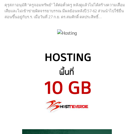
คุรุสภาอนุมัติ “ครูจอมทรัพย์” ได้ต่อตั๋วครู หลังดูแล้วไม่ได้สร้างความเสื่อม
เสียและไม่เข้าข่ายผิดจรรยาบรรณ มีผลย้อนหลังปี 57-62 ส่วนนำไปใช้ยื่น
สอนขึ้นอยู่กับร.ร. เมื่อวันที่ 27 ก.ย. ดร.สมศักดิ์ ดลประสิทธิ์…