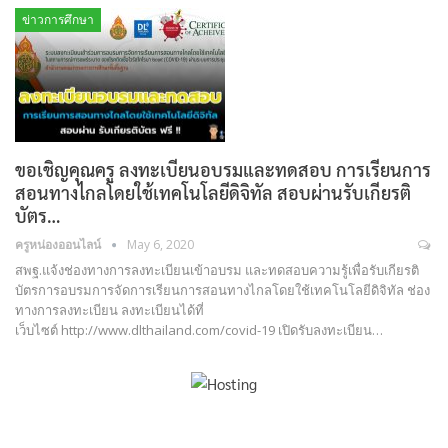
ข่าวการศึกษา
ขอเชิญคุณครู ลงทะเบียนอบรมและทดสอบ การเรียนการ
สอนทางไกลโดยใช้เทคโนโลยีดิจิทัล สอบผ่านรับเกียรติ
บัตร…
ครูหน่องออนไลน์
May 6, 2020
สพฐ.แจ้งช่องทางการลงทะเบียนเข้าอบรม และทดสอบความรู้เพื่อรับเกียรติ
บัตรการอบรมการจัดการเรียนการสอนทางไกลโดยใช้เทคโนโลยีดิจิทัล ช่อง
ทางการลงทะเบียน ลงทะเบียนได้ที่
เว็บไซต์ http://www.dlthailand.com/covid-19 เปิดรับลงทะเบียน…