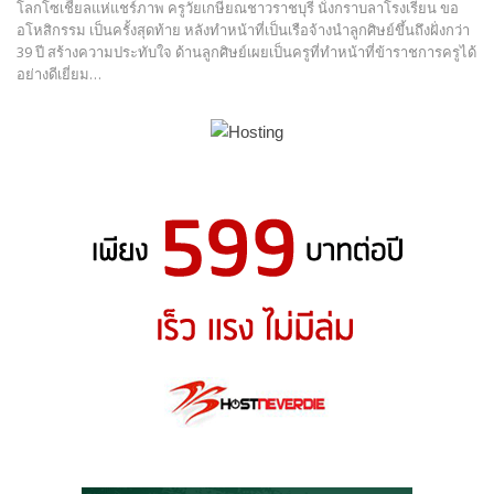
โลกโซเชีี่ยลแห่แชร์ภาพ ครูวัยเกษียณชาวราชบุรี นั่งกราบลาโรงเรียน ขอ
อโหสิกรรม เป็นครั้งสุดท้าย หลังทำหน้าที่เป็นเรือจ้างนำลูกศิษย์ขึ้นถึงฝั่งกว่า
39 ปี สร้างความประทับใจ ด้านลูกศิษย์เผยเป็นครูที่ทำหน้าที่ข้าราชการครูได้
อย่างดีเยี่ยม…