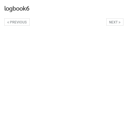
logbook6
PREVIOUS
NEXT