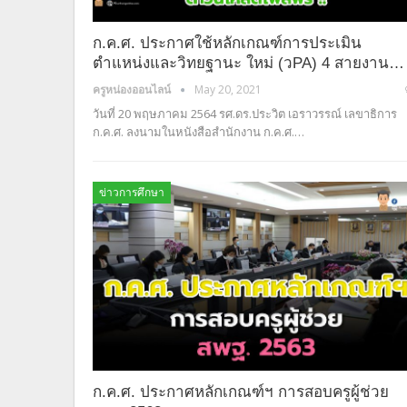
ก.ค.ศ. ประกาศใช้หลักเกณฑ์การประเมิน
ตำแหน่งและวิทยฐานะ ใหม่ (วPA) 4 สายงาน…
ครูหน่องออนไลน์
May 20, 2021
วันที่ 20 พฤษภาคม 2564 รศ.ดร.ประวิต เอราวรรณ์ เลขาธิการ
ก.ค.ศ. ลงนามในหนังสือสำนักงาน ก.ค.ศ.…
ข่าวการศึกษา
ก.ค.ศ. ประกาศหลักเกณฑ์ฯ การสอบครูผู้ช่วย