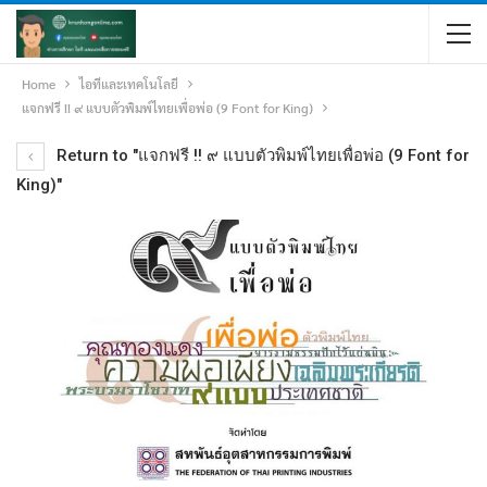
Home
ไอทีและเทคโนโลยี
แจกฟรี !! ๙ แบบตัวพิมพ์ไทยเพื่อพ่อ (9 Font for King)
Return to "แจกฟรี !! ๙ แบบตัวพิมพ์ไทยเพื่อพ่อ (9 Font for
King)"