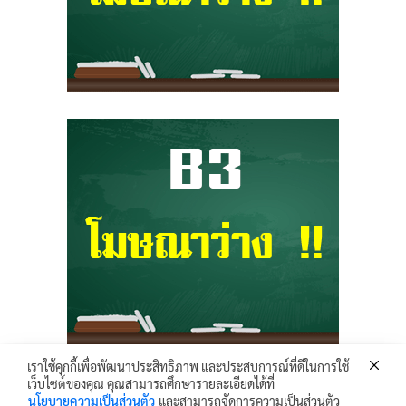
เราใช้คุกกี้เพื่อพัฒนาประสิทธิภาพ และประสบการณ์ที่ดีในการใช้
เว็บไซต์ของคุณ คุณสามารถศึกษารายละเอียดได้ที่
Krunhongonline.com © 2017 - All Rights Reserved.
นโยบายความเป็นส่วนตัว
และสามารถจัดการความเป็นส่วนตัว