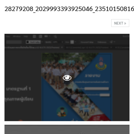
28279208_2029993393925046_23510150816
NEXT