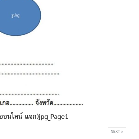
งออนไลน์-แจก)jpg_Page1
NEXT