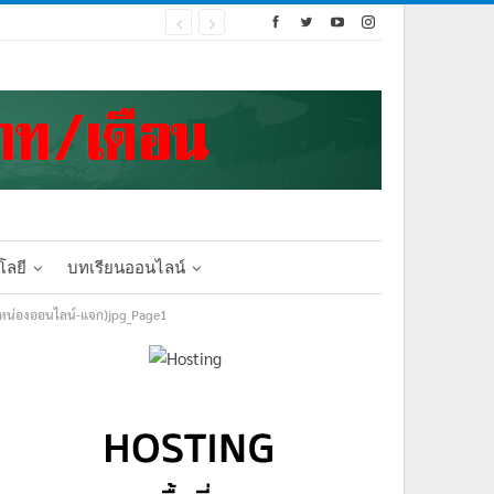
โลยี
บทเรียนออนไลน์
รูหน่องออนไลน์-แจก)jpg_Page1