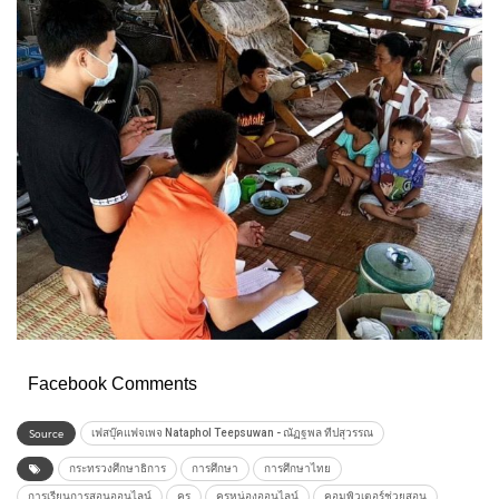
Facebook Comments
Source
เฟสบุ๊คแฟจเพจ Nataphol Teepsuwan - ณัฏฐพล ทีปสุวรรณ
กระทรวงศึกษาธิการ
การศึกษา
การศึกษาไทย
การเรียนการสอนออนไลน์
ครู
ครูหน่องออนไลน์
คอมพิวเตอร์ช่วยสอน