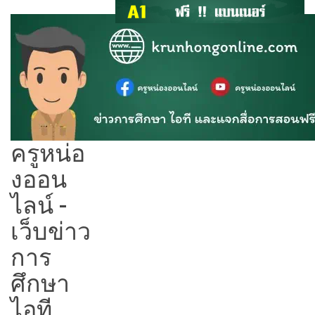
ครูหน่อ
งออน
ไลน์ -
เว็บข่าว
การ
ศึกษา
ไอที