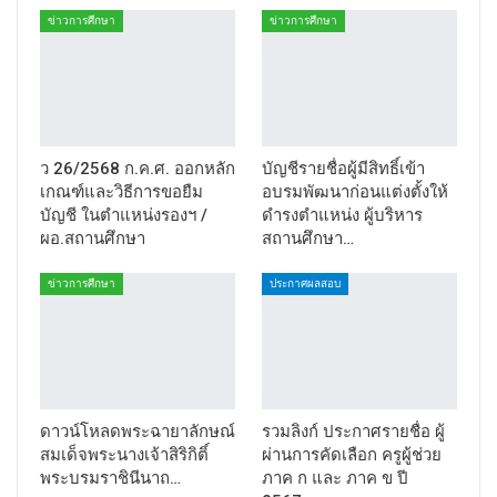
ข่าวการศึกษา
ข่าวการศึกษา
ว 26/2568 ก.ค.ศ. ออกหลัก
บัญชีรายชื่อผู้มีสิทธิ์เข้า
เกณฑ์และวิธีการขอยืม
อบรมพัฒนาก่อนแต่งตั้งให้
บัญชี ในตำแหน่งรองฯ /
ดำรงตำแหน่ง ผู้บริหาร
ผอ.สถานศึกษา
สถานศึกษา…
ข่าวการศึกษา
ประกาศผลสอบ
ดาวน์โหลดพระฉายาลักษณ์
รวมลิงก์ ประกาศรายชื่อ ผู้
สมเด็จพระนางเจ้าสิริกิติ์
ผ่านการคัดเลือก ครูผู้ช่วย
พระบรมราชินีนาถ…
ภาค ก และ ภาค ข ปี