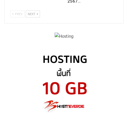
2567…
PREV
NEXT