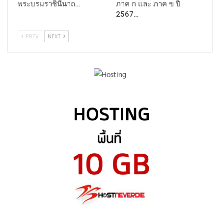
พระบรมราชินีนาถ…
ภาค ก และ ภาค ข ปี
2567…
PREV
NEXT