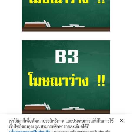
เราใช้คุกกี้เพื่อพัฒนาประสิทธิภาพ และประสบการณ์ที่ดีในการใช้
เว็บไซต์ของคุณ คุณสามารถศึกษารายละเอียดได้ที่
Krunhongonline.com © 2017 - All Rights Reserved.