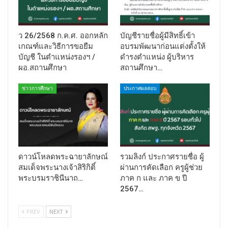
ว 26/2568 ก.ค.ศ. ออกหลัก
บัญชีรายชื่อผู้มีสิทธิ์เข้า
เกณฑ์และวิธีการขอยืม
อบรมพัฒนาก่อนแต่งตั้งให้
บัญชี ในตำแหน่งรองฯ /
ดำรงตำแหน่ง ผู้บริหาร
ผอ.สถานศึกษา
สถานศึกษา…
ข่าวการศึกษา
ประกาศผลสอบ
ดาวน์โหลดพระฉายาลักษณ์
รวมลิงก์ ประกาศรายชื่อ ผู้
สมเด็จพระนางเจ้าสิริกิติ์
ผ่านการคัดเลือก ครูผู้ช่วย
พระบรมราชินีนาถ…
ภาค ก และ ภาค ข ปี
2567…
PREV
NEXT