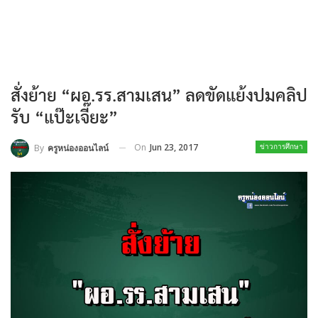
สั่งย้าย “ผอ.รร.สามเสน” ลดขัดแย้งปมคลิป
รับ “แป๊ะเจี๊ยะ”
On
Jun 23, 2017
By
ครูหน่องออนไลน์
ข่าวการศึกษา