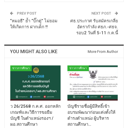
PREV POST
NEXT POST
“หมอธี” ย้ำ “บิ๊กตู่” ไม่ยอม
ศธ.ประกาศ รับสมัครเกลี่ย
ให้เกิดการ ฝากเด็ก !!
อัตรากำลัง ศธภ.-ศธจ.
รอบ2 วันที่ 5-11 ก.ค.นี้
YOU MIGHT ALSO LIKE
More From Author
ข่าวการศึกษา
ข่าวการศึกษา
ว 26/2568 ก.ค.ศ. ออกหลัก
บัญชีรายชื่อผู้มีสิทธิ์เข้า
เกณฑ์และวิธีการขอยืม
อบรมพัฒนาก่อนแต่งตั้งให้
บัญชี ในตำแหน่งรองฯ /
ดำรงตำแหน่ง ผู้บริหาร
ผอ.สถานศึกษา
สถานศึกษา…