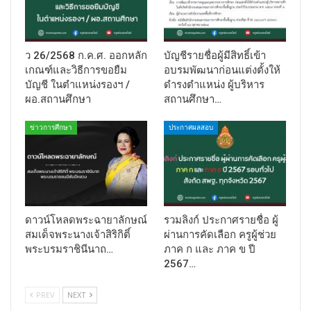
ว 26/2568 ก.ค.ศ. ออกหลัก
บัญชีรายชื่อผู้มีสิทธิ์เข้า
เกณฑ์และวิธีการขอยืม
อบรมพัฒนาก่อนแต่งตั้งให้
บัญชี ในตำแหน่งรองฯ /
ดำรงตำแหน่ง ผู้บริหาร
ผอ.สถานศึกษา
สถานศึกษา…
ข่าวการศึกษา
ประกาศผลสอบ
ดาวน์โหลดพระฉายาลักษณ์
รวมลิงก์ ประกาศรายชื่อ ผู้
สมเด็จพระนางเจ้าสิริกิติ์
ผ่านการคัดเลือก ครูผู้ช่วย
พระบรมราชินีนาถ…
ภาค ก และ ภาค ข ปี
2567…
PREV
NEXT