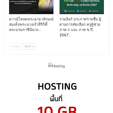
ดาวน์โหลดพระฉายาลักษณ์
รวมลิงก์ ประกาศรายชื่อ ผู้
สมเด็จพระนางเจ้าสิริกิติ์
ผ่านการคัดเลือก ครูผู้ช่วย
พระบรมราชินีนาถ…
ภาค ก และ ภาค ข ปี
2567…
PREV
NEXT