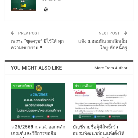
PREV POST
NEXT POST
เพราะ “ชุดครุย” มีไว้ให้ ทุก
แจ้ง ธ.ออมสิน ยกเลิกเอ็ม
ความพยายาม !!
โอยู-หักหนี้ครู
YOU MIGHT ALSO LIKE
More From Author
ข่าวการศึกษา
ข่าวการศึกษา
ว 26/2568 ก.ค.ศ. ออกหลัก
บัญชีรายชื่อผู้มีสิทธิ์เข้า
เกณฑ์และวิธีการขอยืม
อบรมพัฒนาก่อนแต่งตั้งให้