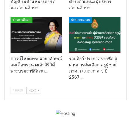
บัญชี ในตำแหน่งรองฯ /
ดำรงตำแหน่ง ผู้บริหาร
ผอ.สถานศึกษา
สถานศึกษา…
ข่าวการศึกษา
ประกาศผลสอบ
ดาวน์โหลดพระฉายาลักษณ์
รวมลิงก์ ประกาศรายชื่อ ผู้
สมเด็จพระนางเจ้าสิริกิติ์
ผ่านการคัดเลือก ครูผู้ช่วย
พระบรมราชินีนาถ…
ภาค ก และ ภาค ข ปี
2567…
PREV
NEXT