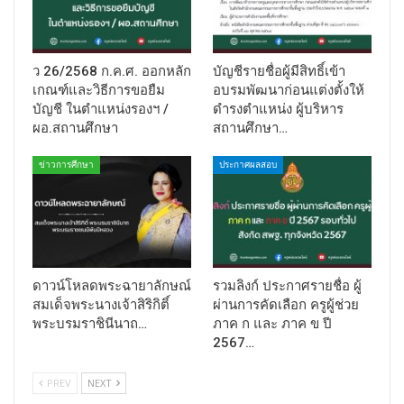
ว 26/2568 ก.ค.ศ. ออกหลัก
บัญชีรายชื่อผู้มีสิทธิ์เข้า
เกณฑ์และวิธีการขอยืม
อบรมพัฒนาก่อนแต่งตั้งให้
บัญชี ในตำแหน่งรองฯ /
ดำรงตำแหน่ง ผู้บริหาร
ผอ.สถานศึกษา
สถานศึกษา…
ข่าวการศึกษา
ประกาศผลสอบ
ดาวน์โหลดพระฉายาลักษณ์
รวมลิงก์ ประกาศรายชื่อ ผู้
สมเด็จพระนางเจ้าสิริกิติ์
ผ่านการคัดเลือก ครูผู้ช่วย
พระบรมราชินีนาถ…
ภาค ก และ ภาค ข ปี
2567…
PREV
NEXT