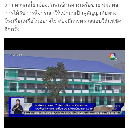
สาว ความเกี่ยวข้องสัมพันธ์กันทางเครือข่าย มีผลต่อ
การได้รับการพิจารณาให้เข้ามาเป็นคู่สัญญากับทาง
โรงเรียนหรือไม่อย่างไร ต้องมีการตรวจสอบให้แน่ชัด
อีกครั้ง