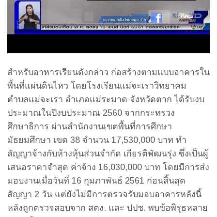
สำหรับอาหารเรียนดังกล่าว ก่อสร้างตามแบบอาคารใน
พื้นที่แผ่นดินไหว โดยโรงเรียนแม่จะเราวิทยาคม
ตำบลแม่จะเรา อำเภอแม่ระมาด จังหวัดตาก ได้รับงบ
ประมาณในปีงบประมาณ 2560 จากกระทรวง
ศึกษาธิการ ผ่านสำนักงานเขตพื้นที่การศึกษา
มัธยมศึกษา เขต 38 จำนวน 17,530,000 บาท ทำ
สัญญาจ้างกับห้างหุ้นส่วนจำกัด เกียรติพัฒนรุ่ง ซึ่งเป็นผู้
เสนอราคาจำสุด ค่าจ้าง 16,030,000 บาท โดยมีการส่ง
มอบงานเมื่อวันที่ 16 กุมภาพันธ์ 2561 ก่อนสิ้นสุด
สัญญา 2 วัน แต่ยังไม่มีการตรวจรับมอบอาคารหลังนี้
หลังถูกตรวจสอบจาก สตง. และ ปปช. พบข้อพิรุธหลาย