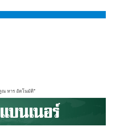
ูณ หาร อัตโนมัติ”