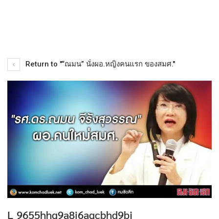
Return to "“ณมน” นั่งผอ.หญิงคนแรก ของสมศ."
L_9655hhg9a8i6agcbhd9bj