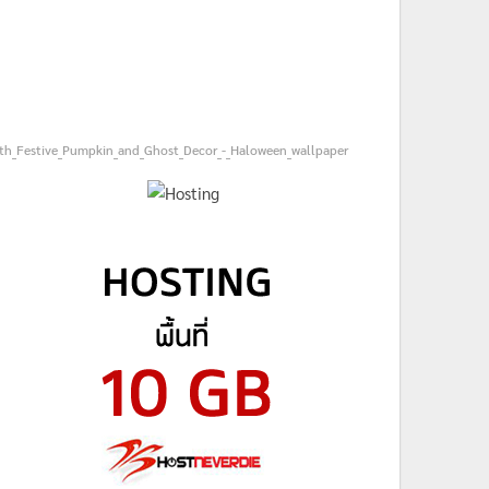
th_Festive_Pumpkin_and_Ghost_Decor_-_Haloween_wallpaper