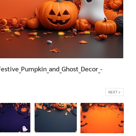
Festive_Pumpkin_and_Ghost_Decor_-
NEXT